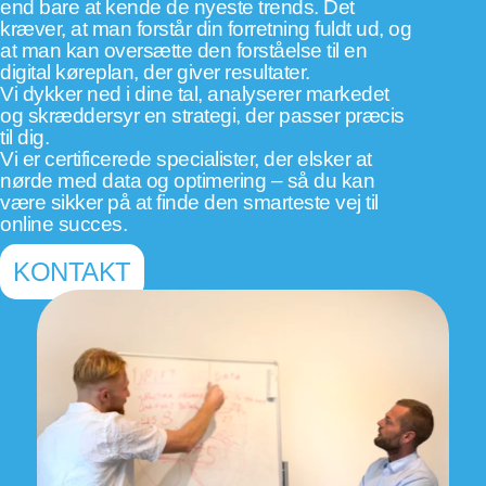
end bare at kende de nyeste trends. Det
kræver, at man forstår din forretning fuldt ud, og
at man kan oversætte den forståelse til en
digital køreplan, der giver resultater.
Vi dykker ned i dine tal, analyserer markedet
og skræddersyr en strategi, der passer præcis
til dig.
Vi er certificerede specialister, der elsker at
nørde med data og optimering – så du kan
være sikker på at finde den smarteste vej til
online succes.
KONTAKT