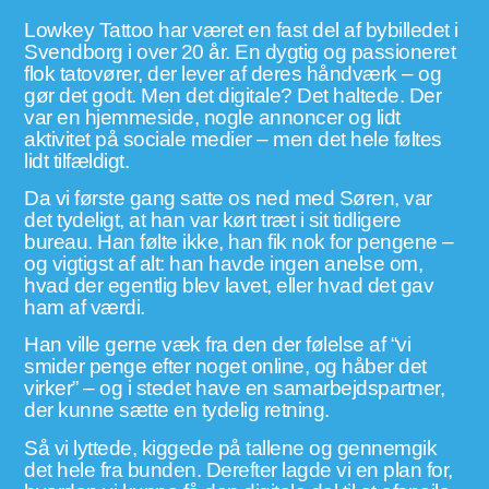
Lowkey Tattoo har været en fast del af bybilledet i
Svendborg i over 20 år. En dygtig og passioneret
flok tatovører, der lever af deres håndværk – og
gør det godt. Men det digitale? Det haltede. Der
var en hjemmeside, nogle annoncer og lidt
aktivitet på sociale medier – men det hele føltes
lidt tilfældigt.
Da vi første gang satte os ned med Søren, var
det tydeligt, at han var kørt træt i sit tidligere
bureau. Han følte ikke, han fik nok for pengene –
og vigtigst af alt: han havde ingen anelse om,
hvad der egentlig blev lavet, eller hvad det gav
ham af værdi.
Han ville gerne væk fra den der følelse af “vi
smider penge efter noget online, og håber det
virker” – og i stedet have en samarbejdspartner,
der kunne sætte en tydelig retning.
Så vi lyttede, kiggede på tallene og gennemgik
det hele fra bunden. Derefter lagde vi en plan for,