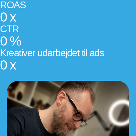
ROAS
0
x
CTR
0
%
Kreativer udarbejdet til ads
0
x