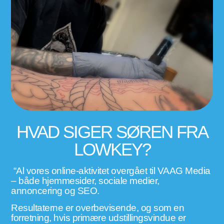
HVAD SIGER SØREN FRA
LOWKEY?
– både hjemmesider, sociale medier,
annoncering og SEO.
Resultaterne er overbevisende, og som en
forretning, hvis primære udstillingsvindue er