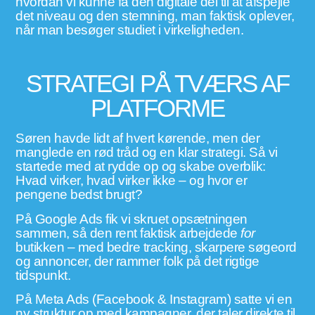
hvordan vi kunne få den digitale del til at afspejle
det niveau og den stemning, man faktisk oplever,
når man besøger studiet i virkeligheden.
STRATEGI PÅ TVÆRS AF
PLATFORME
Søren havde lidt af hvert kørende, men der
manglede en rød tråd og en klar strategi. Så vi
startede med at rydde op og skabe overblik:
Hvad virker, hvad virker ikke – og hvor er
pengene bedst brugt?
På Google Ads fik vi skruet opsætningen
sammen, så den rent faktisk arbejdede
for
butikken – med bedre tracking, skarpere søgeord
og annoncer, der rammer folk på det rigtige
tidspunkt.
På Meta Ads (Facebook & Instagram) satte vi en
ny struktur op med kampagner, der taler direkte til