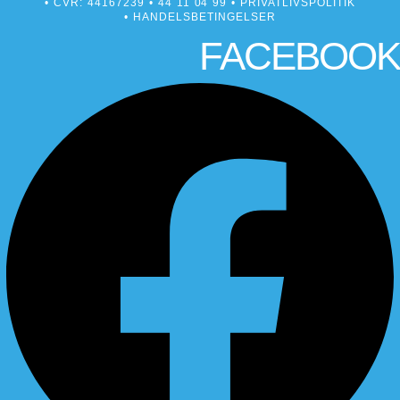
• CVR: 44167239 •
44 11 04 99
•
PRIVATLIVSPOLITIK
•
HANDELSBETINGELSER
FACEBOOK